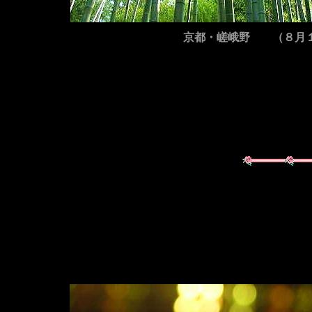
京都・嵯峨野 （８月