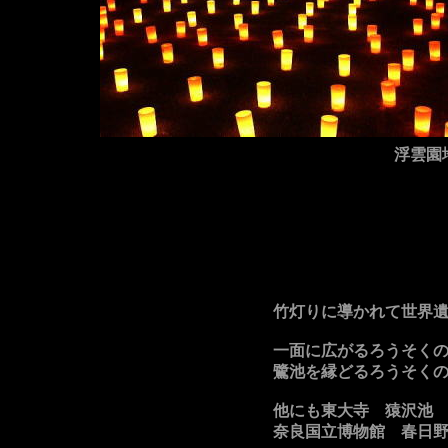
浮雲園
竹灯りに導かれて世界
一面に広がるろうそくの
鷺池を縁どるろうそくの
他にも東大寺 猿沢池
奈良国立博物館 春日野