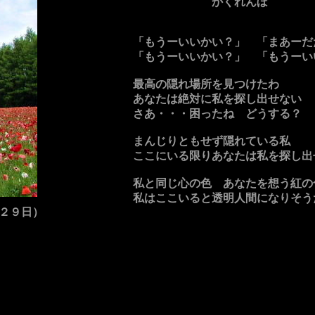
かくれんぼ
「もうーいいかい？」 「まあーだ
「もうーいいかい？」 「もうーい
最高の隠れ場所を見つけたわ
あなたは絶対に私を探し出せない
さあ・・・困ったね どうする？
まんじりともせず隠れている私
ここにいる限りあなたは私を探し出
私と同じ心の色 あなたを想う紅の
私はここいると透明人間になりそう
２９日）