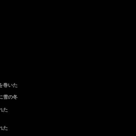
を巻いた
に雪の冬
れた
れた