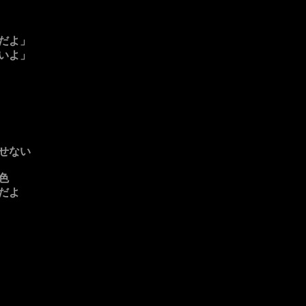
だよ」
いよ」
せない
色
だよ