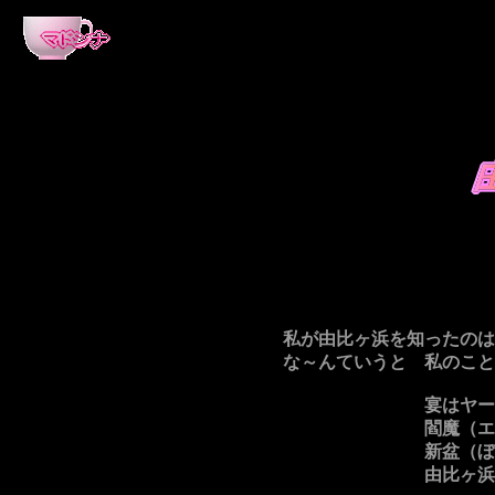
私が由比ヶ浜を知ったのは
な～んていうと 私のこと
宴はヤーレンソーラン
閻魔（エンマ）堂
新盆（ぼん）にゃ
由比ヶ浜 鍵